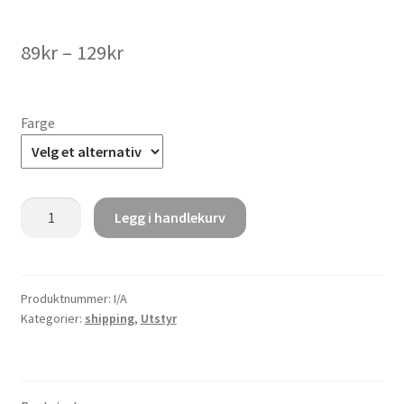
Prisområde:
89
kr
–
129
kr
89kr
til
Farge
129kr
Boba
Legg i handlekurv
Metal
Straw
Set
antall
Produktnummer:
I/A
Kategorier:
shipping
,
Utstyr