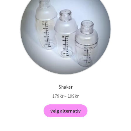
Shaker
Prisområde:
179
kr
–
199
kr
179kr
Dette
til
Velg alternativ
produktet
199kr
har
flere