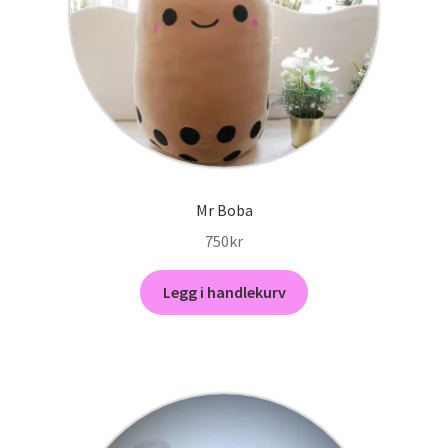
Mr Boba
750
kr
Legg i handlekurv