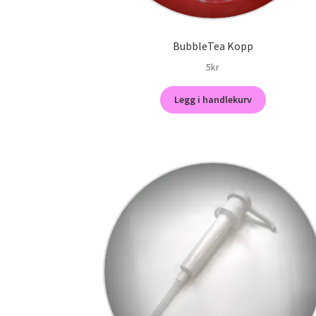
BubbleTea Kopp
5
kr
Legg i handlekurv