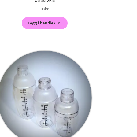
89
kr
Legg i handlekurv