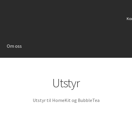
Ko
Om oss
Utstyr
Utstyr til HomeKit og BubbleTea