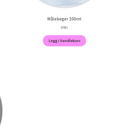
Målebeger 100ml
69
kr
Legg i handlekurv