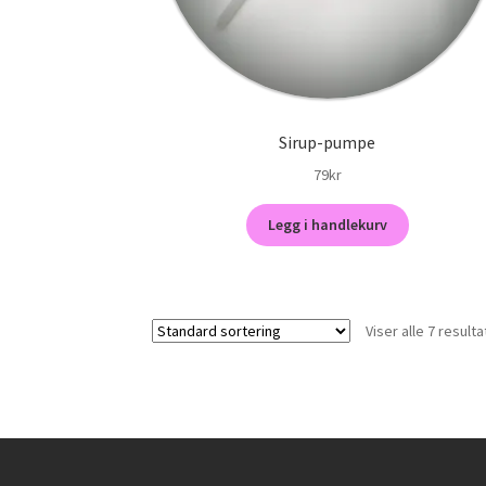
Sirup-pumpe
79
kr
Legg i handlekurv
Viser alle 7 resulta