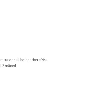
atur opptil holdbarhetsfrist.
l 2 måned.