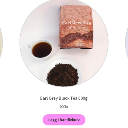
Earl Grey Black Tea 600g
400
kr
Legg i handlekurv