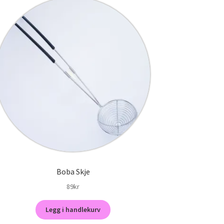
Boba Skje
89
kr
Legg i handlekurv