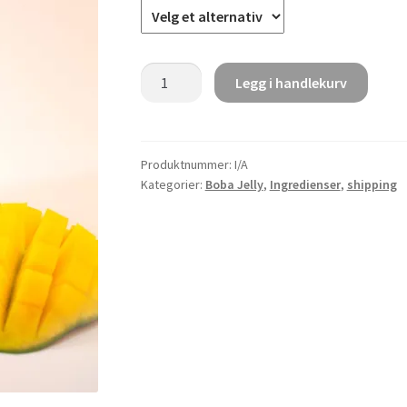
Boba
Legg i handlekurv
Jelly
3.8kg
antall
Produktnummer:
I/A
Kategorier:
Boba Jelly
,
Ingredienser
,
shipping