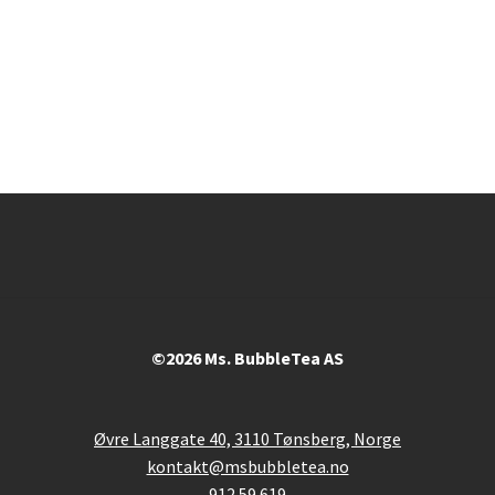
©2026 Ms. BubbleTea AS
Øvre Langgate 40, 3110 Tønsberg, Norge
kontakt@msbubbletea.no
912 59 619