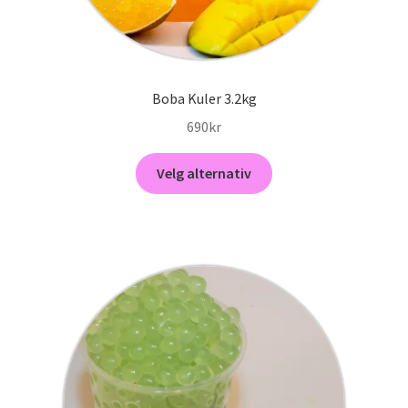
Boba Kuler 3.2kg
690
kr
Dette
Velg alternativ
produktet
har
flere
varianter.
Alternativene
kan
velges
på
produktsiden