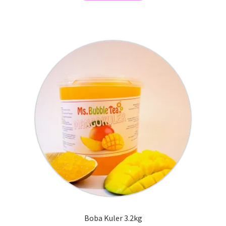
har
flere
varianter.
Alternativene
kan
velges
på
produktsiden
Boba Kuler 3.2kg