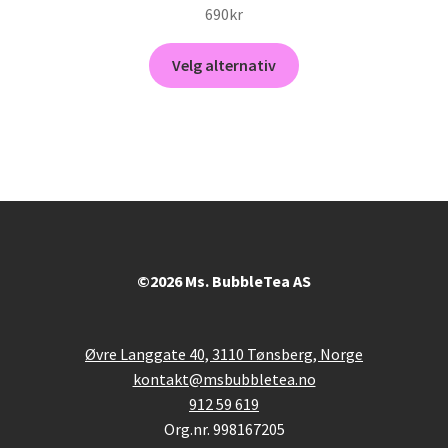
690
kr
Dette
Velg alternativ
produktet
har
flere
varianter.
Alternativene
kan
velges
på
produktsiden
©2026 Ms. BubbleTea AS
Øvre Langgate 40, 3110 Tønsberg, Norge
kontakt@msbubbletea.no
912 59 619
Org.nr. 998167205