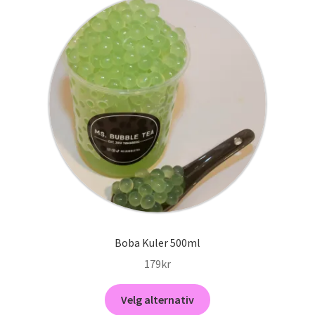
Boba Kuler 500ml
179
kr
Dette
Velg alternativ
produktet