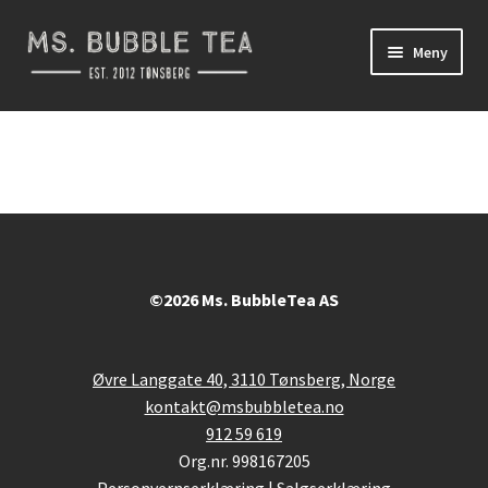
Hopp
Hopp
Meny
til
til
navigasjon
innhold
Takeaway
Fold
HomeKit
ut
underm
Kampanje
Om oss
©2026 Ms. BubbleTea AS
Øvre Langgate 40, 3110 Tønsberg, Norge
kontakt@msbubbletea.no
912 59 619
Org.nr. 998167205