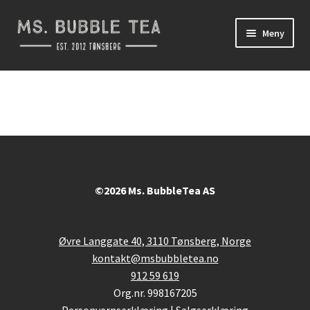
Hopp
Hopp
Meny
til
til
navigasjon
innhold
Takeaway
Fold
HomeKit
ut
underm
Kampanje
Om oss
©2026 Ms. BubbleTea AS
Øvre Langgate 40, 3110 Tønsberg, Norge
kontakt@msbubbletea.no
912 59 619
Org.nr. 998167205