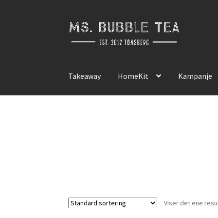
Hopp
Hopp
til
til
navigasjon
innhold
Takeaway
HomeKit
Kampanje
Viser det ene resu