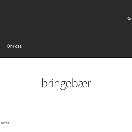
Ko
Om oss
bringebær
ltatet