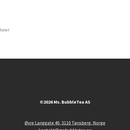
ltatet
©2026 Ms. BubbleTea AS
Øvre Langgate 40, 3110 Tønsberg, Norge